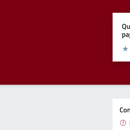
Qu
pa
Valut
Valu
Con