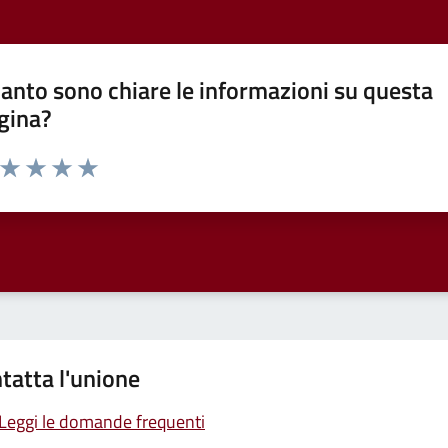
anto sono chiare le informazioni su questa
gina?
a da 1 a 5 stelle la pagina
ta 1 stelle su 5
Valuta 2 stelle su 5
Valuta 3 stelle su 5
Valuta 4 stelle su 5
Valuta 5 stelle su 5
tatta l'unione
Leggi le domande frequenti