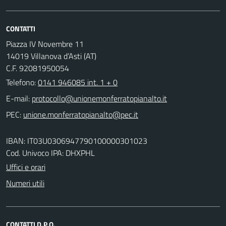
CONTATTI
Piazza IV Novembre 11
14019 Villanova d’Asti (AT)
C.F. 92081950054
Telefono:
0141 946085 int. 1 + 0
E-mail:
PEC:
IBAN: IT03U0306947790100000301023
Cod. Univoco IPA: DHXPHL
Uffici e orari
Numeri utili
CONTATTI D.P.O.