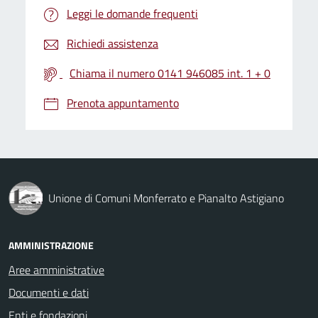
Leggi le domande frequenti
Richiedi assistenza
Chiama il numero 0141 946085 int. 1 + 0
Prenota appuntamento
Unione di Comuni Monferrato e Pianalto Astigiano
AMMINISTRAZIONE
Aree amministrative
Documenti e dati
Enti e fondazioni