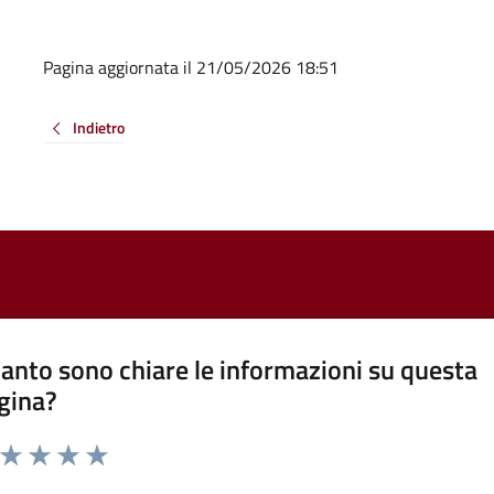
Pagina aggiornata il 21/05/2026 18:51
Indietro
anto sono chiare le informazioni su questa
gina?
a da 1 a 5 stelle la pagina
ta 1 stelle su 5
Valuta 2 stelle su 5
Valuta 3 stelle su 5
Valuta 4 stelle su 5
Valuta 5 stelle su 5