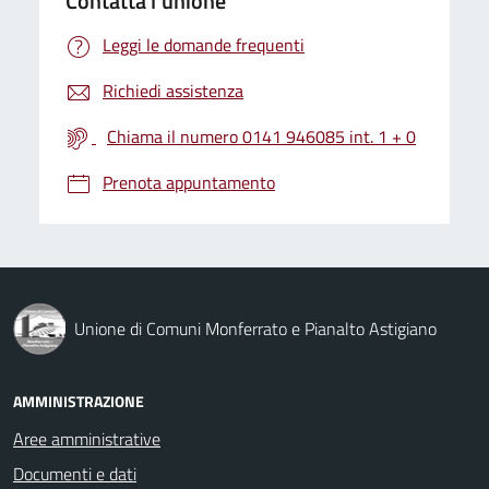
Contatta l'unione
Leggi le domande frequenti
Richiedi assistenza
Chiama il numero 0141 946085 int. 1 + 0
Prenota appuntamento
Unione di Comuni Monferrato e Pianalto Astigiano
AMMINISTRAZIONE
Aree amministrative
Documenti e dati