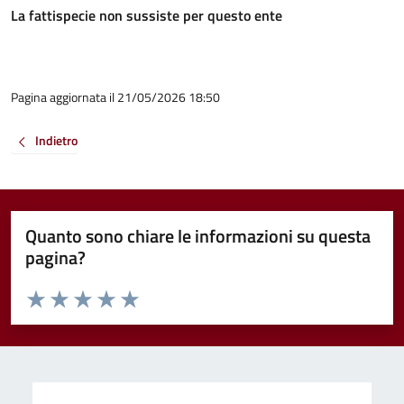
La fattispecie non sussiste per questo ente
Pagina aggiornata il 21/05/2026 18:50
Indietro
Quanto sono chiare le informazioni su questa
pagina?
Valuta da 1 a 5 stelle la pagina
Valuta 1 stelle su 5
Valuta 2 stelle su 5
Valuta 3 stelle su 5
Valuta 4 stelle su 5
Valuta 5 stelle su 5